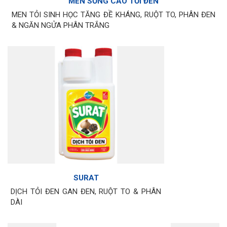
MEN SỐNG CAO TỎI ĐEN
MEN TỎI SINH HỌC TĂNG ĐỀ KHÁNG, RUỘT TO, PHÂN ĐEN
& NGĂN NGỬA PHÂN TRẮNG
SURAT
DỊCH TỎI ĐEN GAN ĐEN, RUỘT TO & PHÂN
DÀI