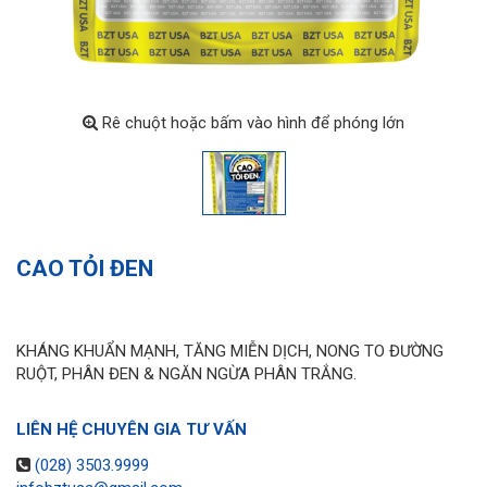
Rê chuột hoặc bấm vào hình để phóng lớn
CAO TỎI ĐEN
KHÁNG KHUẨN MẠNH, TĂNG MIỄN DỊCH, NONG TO ĐƯỜNG
RUỘT, PHÂN ĐEN & NGĂN NGỪA PHÂN TRẮNG.
LIÊN HỆ CHUYÊN GIA TƯ VẤN
(028) 3503.9999