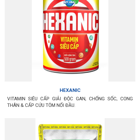
HEXANIC
VITAMIN SIÊU CẤP GIẢI ĐỘC GAN, CHỐNG SỐC, CONG
THÂN & CẤP CỨU TÔM NỔI ĐẦU.