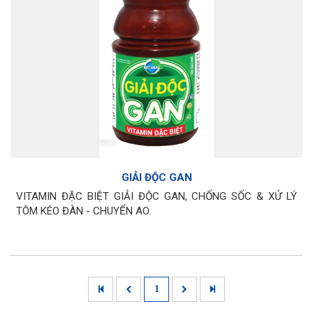
GIẢI ĐỘC GAN
VITAMIN ĐẶC BIỆT GIẢI ĐỘC GAN, CHỐNG SỐC & XỬ LÝ
TÔM KÉO ĐÀN - CHUYỂN AO.
1